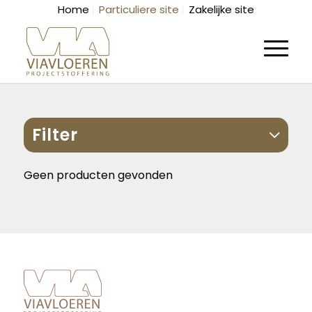
Home
Particuliere site
Zakelijke site
Filter
Geen producten gevonden
2
Sorteren op
results
available
Categoriëen