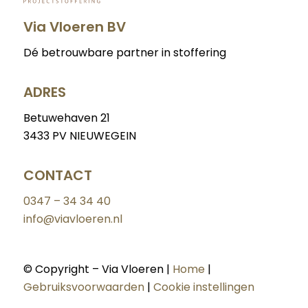
Patroon
Via Vloeren BV
Dé betrouwbare partner in stoffering
Merk
ADRES
Dikte
Betuwehaven 21
3433 PV NIEUWEGEIN
0.00
-
0.00
CONTACT
Breedte
0347 – 34 34 40
0.00
-
0.00
info@viavloeren.nl
© Copyright – Via Vloeren |
Home
|
Lengte
Gebruiksvoorwaarden
|
Cookie instellingen
0.00
-
0.00